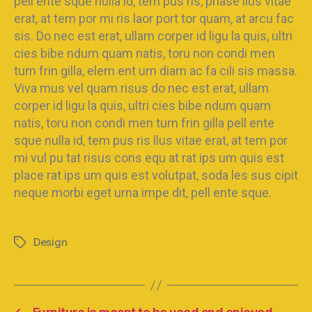
pell ente sque nulla id, tem pus ris, phase llus vitae
erat, at tem por mi ris laor port tor quam, at arcu fac
sis. Do nec est erat, ullam corper id ligu la quis, ultri
cies bibe ndum quam natis, toru non condi men
tum frin gilla, elem ent um diam ac fa cili sis massa.
Viva mus vel quam risus do nec est erat, ullam
corper id ligu la quis, ultri cies bibe ndum quam
natis, toru non condi men tum frin gilla pell ente
sque nulla id, tem pus ris llus vitae erat, at tem por
mi vul pu tat risus cons equ at rat ips um quis est
place rat ips um quis est volutpat, soda les sus cipit
neque morbi eget urna impe dit, pell ente sque.
Design