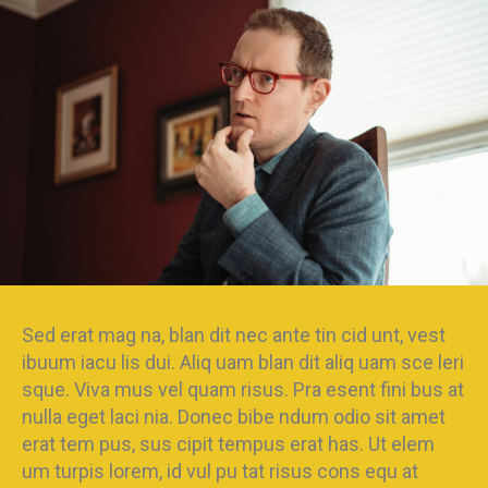
Sed erat mag na, blan dit nec ante tin cid unt, vest
ibuum iacu lis dui. Aliq uam blan dit aliq uam sce leri
sque. Viva mus vel quam risus. Pra esent fini bus at
nulla eget laci nia. Donec bibe ndum odio sit amet
erat tem pus, sus cipit tempus erat has. Ut elem
um turpis lorem, id vul pu tat risus cons equ at