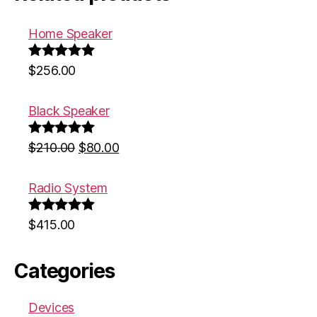
Home Speaker
Rated
5.00
$
256.00
out of 5
Black Speaker
Rated
5.00
$
210.00
$
80.00
out of 5
Radio System
Rated
5.00
$
415.00
out of 5
Categories
Devices