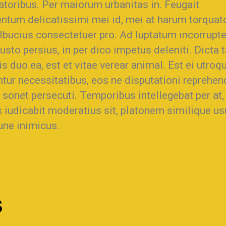
atoribus. Per maiorum urbanitas in. Feugait
ntum delicatissimi mei id, mei at harum torquat
lbucius consectetuer pro. Ad luptatum incorrupte
iusto persius, in per dico impetus deleniti. Dicta 
is duo ea, est et vitae verear animal. Est ei utroq
tur necessitatibus, eos ne disputationi reprehen
sonet persecuti. Temporibus intellegebat per at,
 iudicabit moderatius sit, platonem similique us
e inimicus.
s