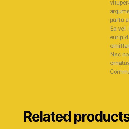
vituper
argume
purto a
Ea vel 
euripid
omittan
Nec no 
ornatus
Commun
Related product