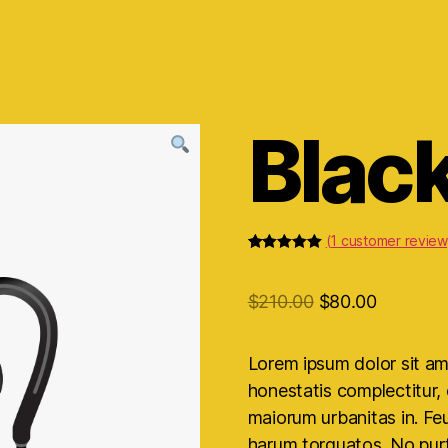
Blac
(
1
customer review
Rated
1
5.00
out of 5
based on
$
210.00
$
80.00
customer
rating
Lorem ipsum dolor sit ame
honestatis complectitur, 
maiorum urbanitas in. Fe
harum torquatos. No pur