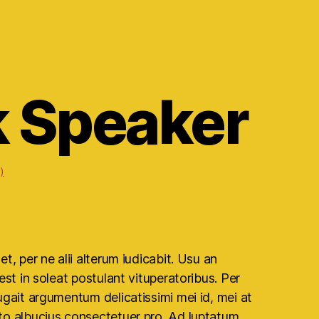
k Speaker
)
t, per ne alii alterum iudicabit. Usu an
est in soleat postulant vituperatoribus. Per
ugait argumentum delicatissimi mei id, mei at
to albucius consectetuer pro. Ad luptatum