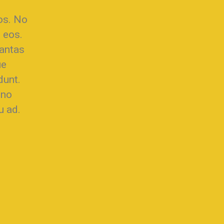
os. No
 eos.
tantas
ue
dunt.
 no
u ad.