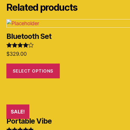
Related products
Bluetooth Set
Rated
4.00
$
329.00
out of 5
SELECT OPTIONS
SALE!
Portable Vibe