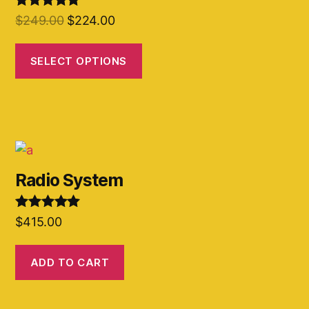
Rated
5.00
$
249.00
$
224.00
out of 5
SELECT OPTIONS
Radio System
Rated
5.00
$
415.00
out of 5
ADD TO CART