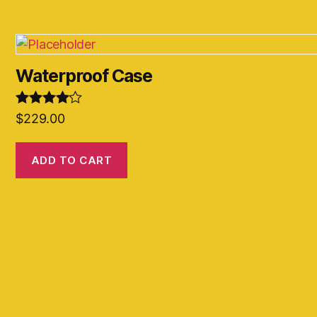
Waterproof Case
Rated
4.00
$
229.00
out of 5
ADD TO CART