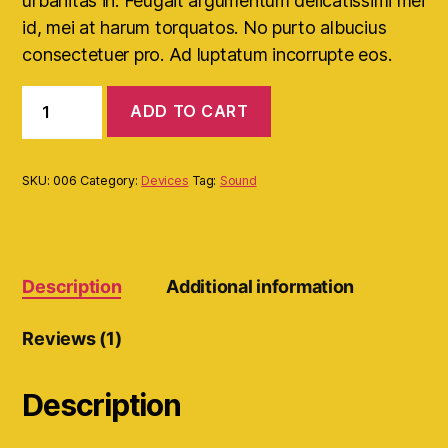
urbanitas in. Feugait argumentum delicatissimi mei
id, mei at harum torquatos. No purto albucius
consectetuer pro. Ad luptatum incorrupte eos.
ADD TO CART
SKU:
006
Category:
Devices
Tag:
Sound
Description
Additional information
Reviews (1)
Description