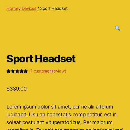
Home
/
Devices
/ Sport Headset
Sport Headset
(
1
customer review)
Rated
1
5.00
out of 5
based on
$
339.00
customer
rating
Lorem ipsum dolor sit amet, per ne alii alterum
iudicabit. Usu an honestatis complectitur, est in
soleat postulant vituperatoribus. Per maiorum